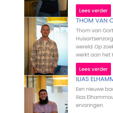
Lees verder
THOM VAN O
Thom van Oort w
Huisartsenzorg
wereld. Op zoe
werkt aan het
Lees verder
ILIAS ELHAM
Een nieuwe baa
Ilias Elhammou
ervaringen.