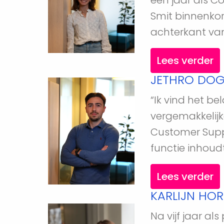
een jaar als C
Smit binnenkor
achterkant va
Lees verder
JETHRO DOG
“Ik vind het b
vergemakkelijke
Customer Suppor
functie inhoudt
Lees verder
KARLIJN HO
Na vijf jaar al