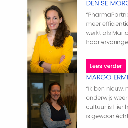
DENISE MOR
“PharmaPartner
meer efficienti
werkt als Manag
haar ervaringe
Lees verder
MARGO ERME
“Ik ben nieuw,
onderwijs weer
cultuur is hier
is gewoon écht 