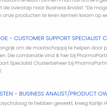
onsultant eHealth binnen PharmaPartners gew
t de overstap naar Business Analist: “De moge
n onze producten te leren kennen kwam op e
GE - CUSTOMER SUPPORT SPECIALIST C
elangrijk om de maatschappij te helpen door 
n. Die combinatie vind ik hier bij PharmaPartn
t Specialist Clusterbeheer bij PharmaPartners.
. 
RSTEN - BUSINESS ANALIST/PRODUCT O
s psycholoog te hebben gewerkt, kreeg Karlijn Ho