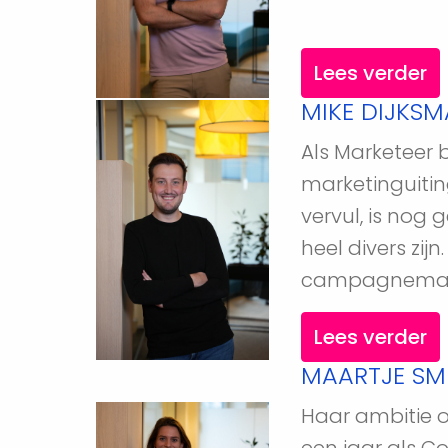
Lees verder
MIKE DIJKSM
Als Marketeer b
marketinguitin
vervul, is nog
heel divers zi
campagnemails;
Lees verder
MAARTJE SMI
Haar ambitie o